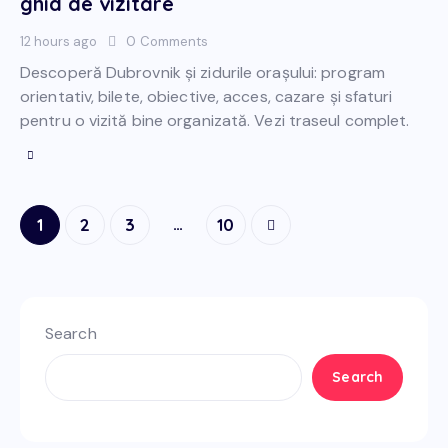
ghid de vizitare
12 hours ago
0
Comments
Descoperă Dubrovnik și zidurile orașului: program
orientativ, bilete, obiective, acces, cazare și sfaturi
pentru o vizită bine organizată. Vezi traseul complet.
Posts
…
Page
1
Page
2
Page
3
>
Page
10
pagination
Search
Search